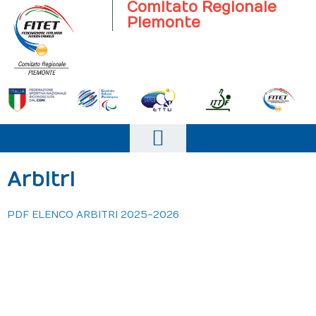
Comitato Regionale
Piemonte
Home
Arbitri
Il Comitato
PDF ELENCO ARBITRI 2025-2026
Società Sportive
News
Giustizia
Eventi