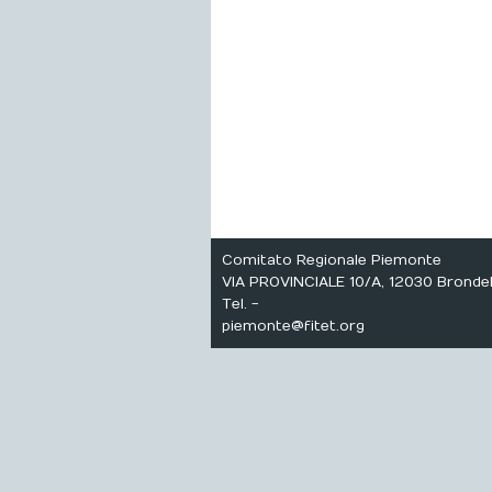
Comitato Regionale Piemonte
VIA PROVINCIALE 10/A, 12030 Bronde
Tel. -
piemonte@fitet.org