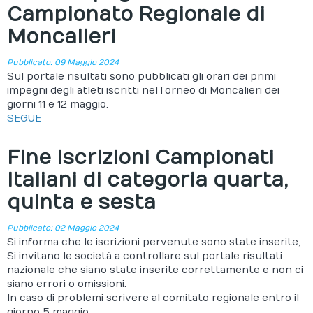
Campionato Regionale di
Progetti
Moncalieri
Calendario
Pubblicato: 09 Maggio 2024
Sul portale risultati sono pubblicati gli orari dei primi
Extranet
impegni degli atleti iscritti nel Torneo di Moncalieri dei
giorni 11 e 12 maggio.
SEGUE
Fine iscrizioni Campionati
Italiani di categoria quarta,
quinta e sesta
Pubblicato: 02 Maggio 2024
Si informa che le iscrizioni pervenute sono state inserite,
Si invitano le società a controllare sul portale risultati
nazionale che siano state inserite correttamente e non ci
siano errori o omissioni.
In caso di problemi scrivere al comitato regionale entro il
giorno 5 maggio.