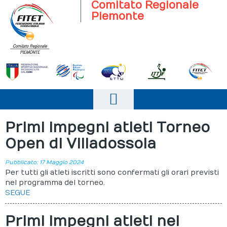
Comitato Regionale
Piemonte
Home
Primi impegni atleti Torneo
Open di Villadossola
Il Comitato
Società Sportive
Pubblicato: 17 Maggio 2024
Per tutti gli atleti iscritti sono confermati gli orari previsti
News
nel programma del torneo.
SEGUE
Giustizia
Primi impegni atleti nel
Eventi